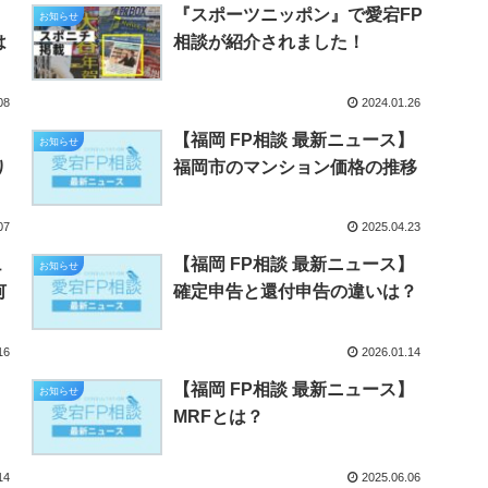
】
『スポーツニッポン』で愛宕FP
お知らせ
は
相談が紹介されました！
08
2024.01.26
】
【福岡 FP相談 最新ニュース】
お知らせ
り
福岡市のマンション価格の推移
07
2025.04.23
ュ
【福岡 FP相談 最新ニュース】
お知らせ
何
確定申告と還付申告の違いは？
16
2026.01.14
】
【福岡 FP相談 最新ニュース】
お知らせ
MRFとは？
14
2025.06.06