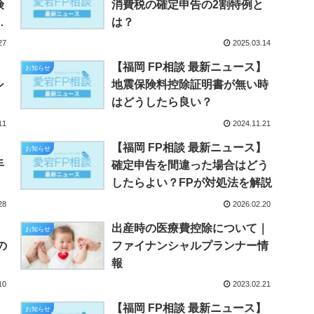
険
消費税の確定申告の2割特例と
は？
27
2025.03.14
】
【福岡 FP相談 最新ニュース】
お知らせ
シ
地震保険料控除証明書が無い時
はどうしたら良い？
11
2024.11.21
】
【福岡 FP相談 最新ニュース】
お知らせ
手
確定申告を間違った場合はどう
したらよい？FPが対処法を解説
28
2026.02.20
】
出産時の医療費控除について｜
お知らせ
の
ファイナンシャルプランナー情
報
10
2023.02.21
】
【福岡 FP相談 最新ニュース】
お知らせ